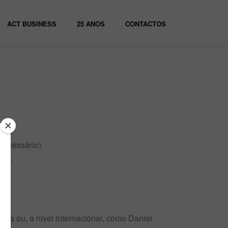
ACT BUSINESS
25 ANOS
CONTACTOS
necessário).
ica.
cia ou, a nível internacional, como Daniel