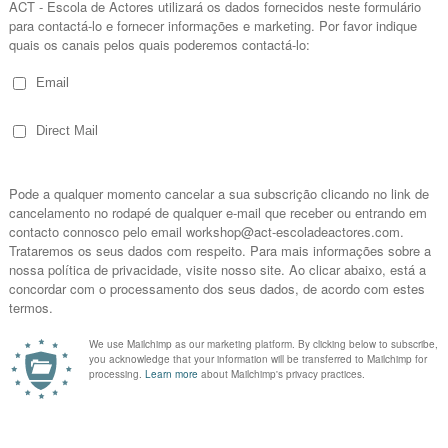
Day-Lewis ou Anthony Hopkins, pela sua capacidade de criar
uma força magnética no trabalho destes actores que me fascina. 
que são para mim uma fonte de inspiração.
2 – Representar é criar significados à vida, é a arte de compre
acção e da palavra. Para que isto seja possível, acredito que 
personagem sem preconceitos nem “segundas intenções” (i.e.
personagem). A partir deste estado (uma quase “tábua rasa”)
como fala, como se mexe, como pensa, como sente… Por último,
que não é dito. Em suma, representar é imitar a vida (no sentido 
loucura (dionisíaco) e a razão (apolíneo).
3 – Confesso que tenho uma particular admiração pelo cinema, 
momento. Gosto e quero aprofundar o trabalho com câmara (sej
assim, tenho mais experiência com o trabalho de palco, nomea
como produtor/gestor com companhias de teatro. São áreas com
trabalhar como actor nas duas vertentes – acredito que se co