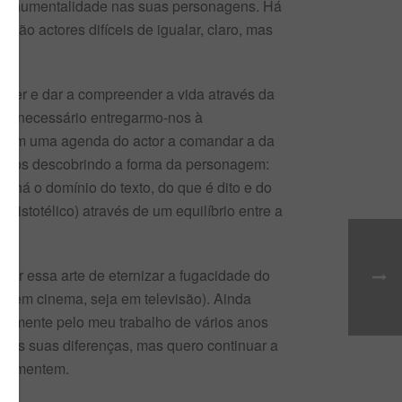
 monumentalidade nas suas personagens. Há
São actores difíceis de igualar, claro, mas
ender e dar a compreender a vida através da
seja necessário entregarmo-nos à
, sem uma agenda do actor a comandar a da
 vamos descobrindo a forma da personagem:
 há o domínio do texto, do que é dito e do
aristotélico) através de um equilíbrio entre a
por essa arte de eternizar a fugacidade do
a em cinema, seja em televisão). Ainda
damente pelo meu trabalho de vários anos
 as suas diferenças, mas quero continuar a
mplementem.