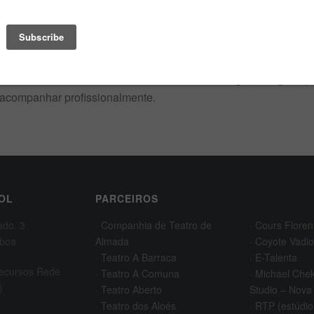
4 – Esta escola será para mim um marco profissional e pessoal
físicos, intelectuais, culturais e emocionais. Foi o laboratóri
como actor: nas minhas capacidades ou limitações, assim com
me servem como tal. Levo comigo não apenas a aprendizagem d
também as vivências destes três anos e os colegas, amigos, q
acompanhar profissionalmente.
OL
PARCEIROS
ado, 3
· Companhia de Teatro de
· Cours Floren
sboa
Almada
· Coyote Vadio
· Teatro A Barraca
· E-Talenta
Recursos Rede
· Teatro A Comuna
· Michael Che
)
· Teatro Aberto
Studio – Nova
· Teatro dos Aloés
· RTP (estúdio