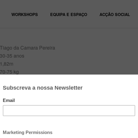
WORKSHOPS
EQUIPA E ESPAÇO
ACÇÃO SOCIAL
Tiago da Camara Pereira
30-35 anos
1,82m
70-75 kg
Olhos azuis / cinzentos
Fluente em inglês, francês e espanhol. Sotaque alentejano (se 
Carta de Condução. Natação e outros desportos. Guitarra-cláss
À procura de agente
tiagomariacp@gmail.com // @tiagomariacp
1 – Admiro o trabalho de actores como Ivo Alexandre, Joana Bár