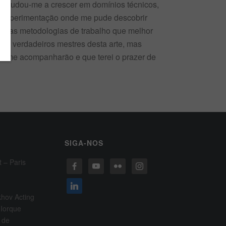
. Ajudou-me a crescer em domínios técnicos,
o de experimentação onde me pude descobrir
o nas metodologias de trabalho que melhor
e verdadeiros mestres desta arte, mas
ue me acompanharão e que terei o prazer de
SIGA-NOS
t – Paris
khov Acting
 Iorque
 de