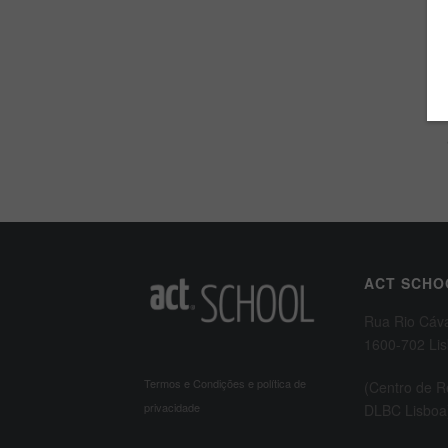
ACT SCHO
Rua Rio Cáv
1600-702 Li
Termos e Condições e política de
(Centro de 
privacidade
DLBC Lisboa