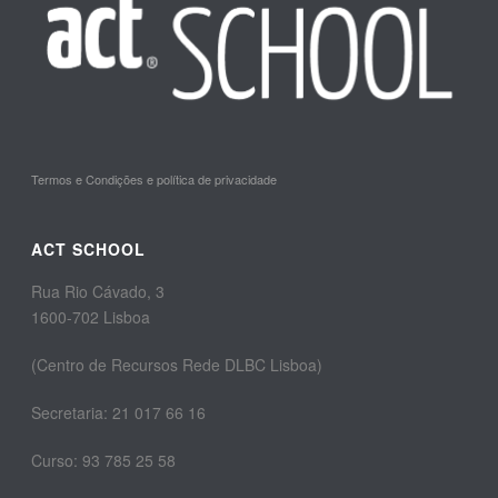
Termos e Condições e política de privacidade
ACT SCHOOL
Rua Rio Cávado, 3
1600-702 Lisboa
(Centro de Recursos Rede DLBC Lisboa)
Secretaria: 21 017 66 16
Curso: 93 785 25 58