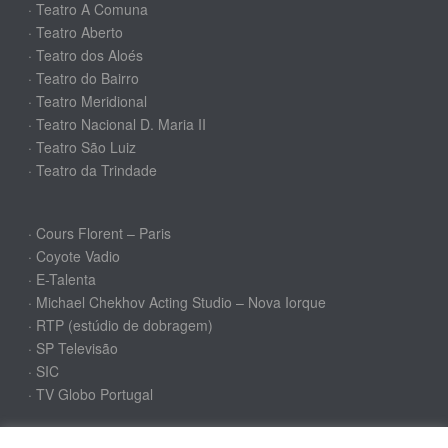
· Teatro A Comuna
· Teatro Aberto
· Teatro dos Aloés
· Teatro do Bairro
· Teatro Meridional
· Teatro Nacional D. Maria II
· Teatro São Luiz
· Teatro da Trindade
· Cours Florent – Paris
· Coyote Vadio
· E-Talenta
· Michael Chekhov Acting Studio – Nova Iorque
· RTP (estúdio de dobragem)
· SP Televisão
· SIC
· TV Globo Portugal