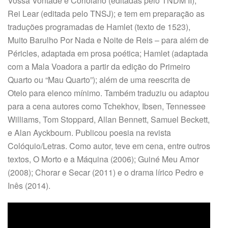
Vossa Vontade e Coriolano (editadas pelo TNDM II);
Rei Lear (editada pelo TNSJ); e tem em preparação as
traduções programadas de Hamlet (texto de 1523),
Muito Barulho Por Nada e Noite de Reis – para além de
Péricles, adaptada em prosa poética; Hamlet (adaptada
com a Mala Voadora a partir da edição do Primeiro
Quarto ou “Mau Quarto”); além de uma reescrita de
Otelo para elenco mínimo. Também traduziu ou adaptou
para a cena autores como Tchekhov, Ibsen, Tennessee
Williams, Tom Stoppard, Allan Bennett, Samuel Beckett,
e Alan Ayckbourn. Publicou poesia na revista
Colóquio/Letras. Como autor, teve em cena, entre outros
textos, O Morto e a Máquina (2006); Guiné Meu Amor
(2008); Chorar e Secar (2011) e o drama lírico Pedro e
Inês (2014).