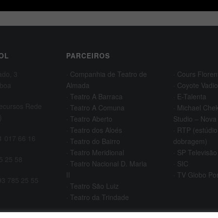
OL
PARCEIROS
ado, 3
· Companhia de Teatro de
· Cours Floren
sboa
Almada
· Coyote Vadio
· Teatro A Barraca
· E-Talenta
Recursos Rede
· Teatro A Comuna
· Michael Che
)
· Teatro Aberto
Studio – Nova
· Teatro dos Aloés
· RTP (estúdio
21 017 66 16
· Teatro do Bairro
dobragem)
· Teatro Meridional
· SP Televisão
5 25 58
· Teatro Nacional D. Maria
· SIC
II
· TV Globo Po
93 785 25 55
· Teatro São Luiz
· Teatro da Trindade