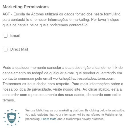
ia. Tornou-se profissional com Os Bonecreiros. Estagiou no Th
er. Esteve na equipa inicial do Centro Cultural de Évora. É co-
rou com o Teatro Municipal de Almada e com o Novo Grupo. Pro
 do Conselho Científico e Director do Departamento de Teatro. 