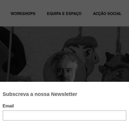
WORKSHOPS
EQUIPA E ESPAÇO
ACÇÃO SOCIAL
José Peixoto
Professor Análise e construção da personagem