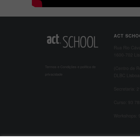
ACT SCHO
Rua Rio Cáv
1600-702 Li
Termos e Condições e política de
(Centro de 
privacidade
DLBC Lisboa
Secretaria: 
Curso: 93 78
Workshops: 