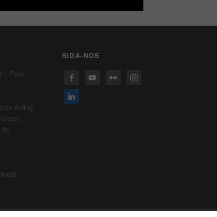
SIGA-NOS
t – Paris
khov Acting
 Iorque
 de
rtugal