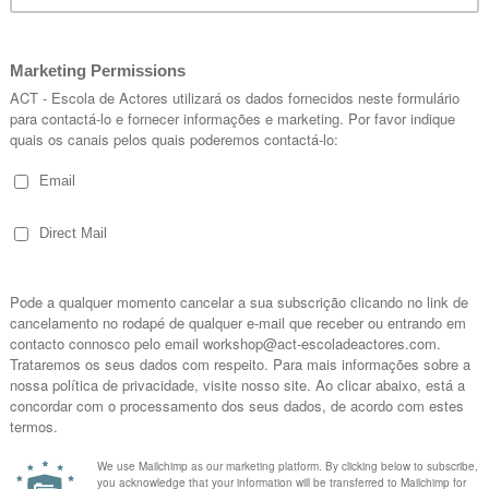
7/2000, ano em que finalizou o BA (Hons) Acting na Guildhall S
Botelho, e desde então trabalhou com os realizadores Manoel 
edro Caldas,Vicente Jorge Silva, Jeanne Waltz, Ivo Ferreira, M
 Dowse, Thomas Vincent, Erik de Bruyn , Christine Laurent, Ter
e Luis Miguel Cintra da peça
Um Conto de Inverno
de W. Shake
rlos Aladro, Cristopher Morahan, Steven Unwin, Joseph Blatchl
.
 e Adeusinho”, “Azul Longe nas Colinas”, “Sangue Jovem”, “U