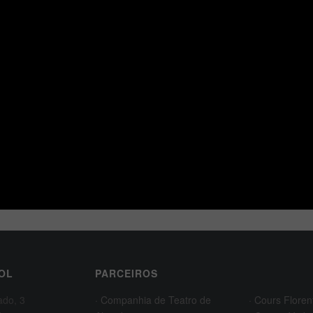
OL
PARCEIROS
ado, 3
· Companhia de Teatro de
· Cours Floren