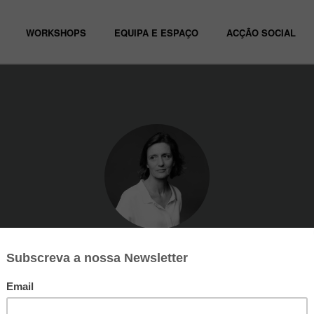
WORKSHOPS
EQUIPA E ESPAÇO
ACÇÃO SOCIAL
Beatriz Batarda
ra Análise e Construção da Personagem, Coordenadora Pedagógica d