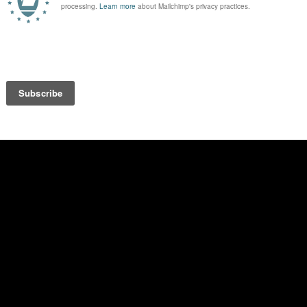
do qual é co-fundadora.
em cinema como no teatro, tem sido premiado e reconhecido ao l
 Técnicas de Representação em escolas como a ESAD, ACT e 