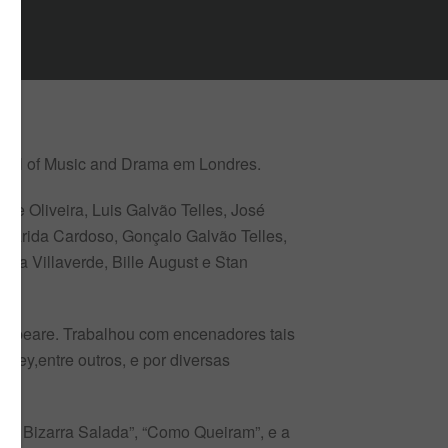
chool of Music and Drama em Londres.
de Oliveira, Luis Galvão Telles, José
argarida Cardoso, Gonçalo Galvão Telles,
esa Villaverde, Bille August e Stan
speare. Trabalhou com encenadores tais
ey,entre outros, e por diversas
ma Bizarra Salada”, “Como Queiram”, e a