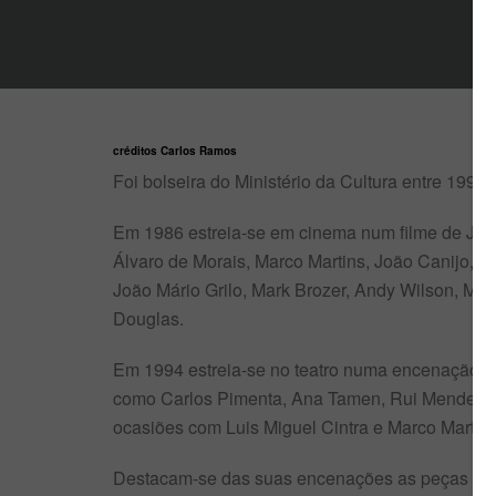
créditos Carlos Ramos
Foi bolseira do Ministério da Cultura entre 199
Em 1986 estreia-se em cinema num filme de João 
Álvaro de Morais, Marco Martins, João Canijo, P
João Mário Grilo, Mark Brozer, Andy Wilson, Mike
Douglas.
Em 1994 estreia-se no teatro numa encenação d
como Carlos Pimenta, Ana Tamen, Rui Mendes, Ca
ocasiões com Luis Miguel Cintra e Marco Martins
Destacam-se das suas encenações as peças “Olá