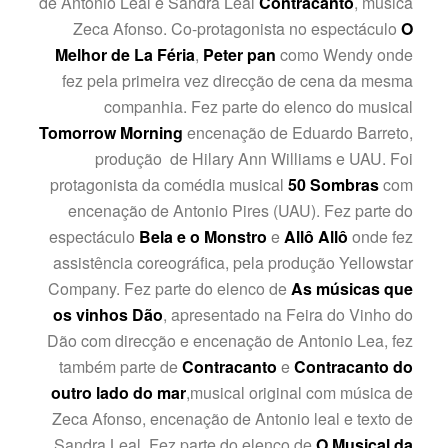
de Antonio Leal e Sandra Leal
Contracanto
, música
Zeca Afonso. Co-protagonista no espectáculo
O
Melhor de La Féria
,
Peter
pan
como Wendy onde
fez pela primeira vez direcção de cena da mesma
companhia. Fez parte do elenco do musical
Tomorrow Morning
encenação de Eduardo Barreto,
produção de Hilary Ann Williams e UAU. Foi
protagonista da comédia musical
50 Sombras
com
encenação de Antonio Pires (UAU). Fez parte do
espectáculo
Bela e o Monstro
e
Allô Allô
onde fez
assistência coreográfica, pela produção Yellowstar
Company. Fez parte do elenco de
As músicas que
os vinhos Dão
, apresentado na Feira do Vinho do
Dão com direcção e encenação de Antonio Lea, fez
também parte de
Contracanto
e
Contracanto do
outro lado do mar
,musical original com música de
Zeca Afonso, encenação de Antonio leal e texto de
Sandra Leal. Fez parte do elenco de
O Musical da