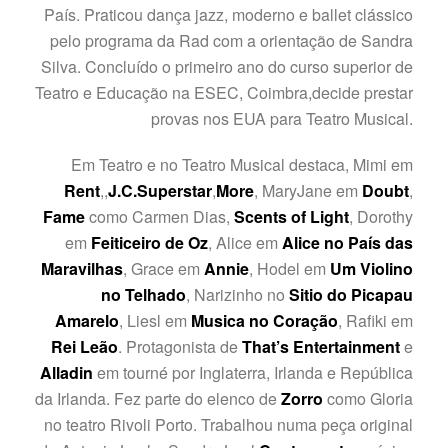
País. Praticou dança jazz, moderno e ballet clássico
pelo programa da Rad com a orientação de Sandra
Silva. Concluído o primeiro ano do curso superior de
Teatro e Educação na ESEC, Coimbra,decide prestar
provas nos EUA para Teatro Musical.
Em Teatro e no Teatro Musical destaca, Mimi em
Rent
,,
J.C.Superstar
,
More
, MaryJane em
Doubt
,
Fame
como Carmen Dias,
Scents of Light
, Dorothy
em
Feiticeiro
de Oz
, Alice em
Alice no País das
Maravilhas
, Grace em
Annie
, Hodel em
Um Violino
no Telhado
, Narizinho no
Sitio do Picapau
Amarelo
, Liesl em
Musica no Coração
, Rafiki em
Rei Leão
. Protagonista de
That’s Entertainment
e
Alladin
em tourné por Inglaterra, Irlanda e República
da Irlanda. Fez parte do elenco de
Zorro
como Gloria
no teatro Rivoli Porto. Trabalhou numa peça original