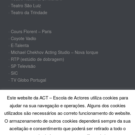
· Teatro São Luiz
· Teatro da Trindade
· Cours Florent – Paris
· Coyote Vadio
· E-Talenta
· Michael Chekhov Acting Studio – Nova Iorque
· RTP (estúdio de dobragem)
· SP Televisão
· SIC
· TV Globo Portugal
Este website da ACT – Escola de Actores utiliza cookies para
SIGA-NOS
ajudar na sua navegação e operações. Alguns dos cookies
utilizados são necessários ao correto funcionamento do website.
O armazenamento de outros cookies dependerá sempre da sua
aceitação e consentimento que poderá ser retirado a todo o