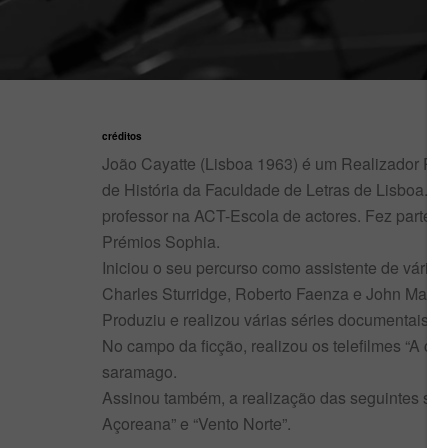
créditos
João Cayatte (Lisboa 1963) é um Realizador Por
de História da Faculdade de Letras de Lisboa. Fo
professor na ACT-Escola de actores. Fez parte 
Prémios Sophia.
Iniciou o seu percurso como assistente de vários
Charles Sturridge, Roberto Faenza e John Malko
Produziu e realizou várias séries documentais, al
No campo da ficção, realizou os telefilmes “A ca
saramago.
Assinou também, a realização das seguintes sér
Açoreana” e “Vento Norte”.