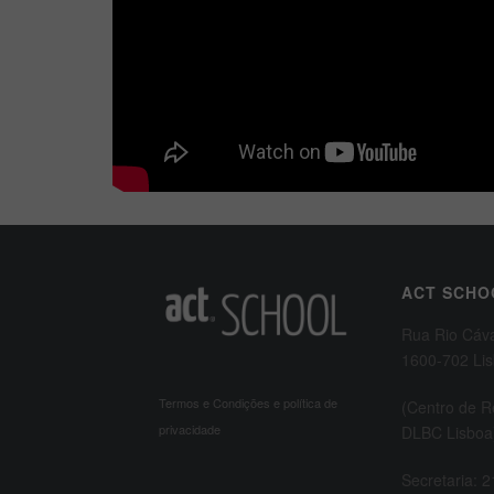
ACT SCHO
Rua Rio Cáv
1600-702 Li
Termos e Condições e política de
(Centro de 
privacidade
DLBC Lisboa
Secretaria: 