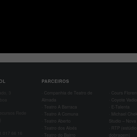
OL
PARCEIROS
ado, 3
· Companhia de Teatro de
· Cours Floren
sboa
Almada
· Coyote Vadio
· Teatro A Barraca
· E-Talenta
Recursos Rede
· Teatro A Comuna
· Michael Che
)
· Teatro Aberto
Studio – Nova
· Teatro dos Aloés
· RTP (estúdio
21 017 66 16
· Teatro do Bairro
dobragem)