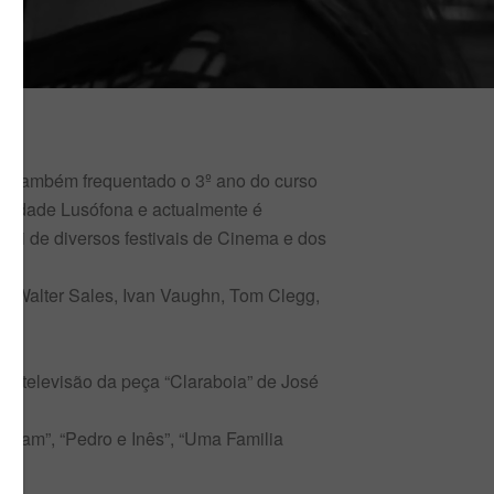
do também frequentado o 3º ano do curso
versidade Lusófona e actualmente é
ri de diversos festivais de Cinema e dos
er, Walter Sales, Ivan Vaughn, Tom Clegg,
ara televisão da peça “Claraboia” de José
ivam”, “Pedro e Inês”, “Uma Familia