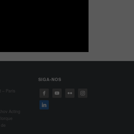
SIGA-NOS
t – Paris
khov Acting
 Iorque
 de