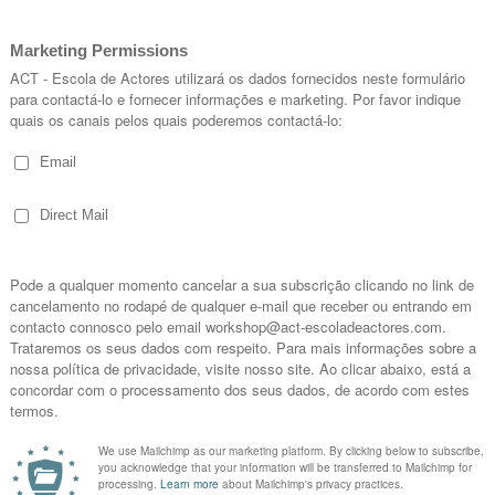
tuguês, formado pela Escola Superior de Teatro e Cinema, ten
i professor da disciplina – Atelier de ficção do 3º ano, na Uni
da Direcção da Academia Portuguesa de Cinema, e membro do Jú
 Realizadores, entre os quais : Manoel de Oliveira, Claude Mill
vich.
ém de diversos filmes institucionais e de publicidade.
sa das mulheres” , “Fronteira” de Miguel Torga, e a adaptação p
ies de época para a RTP 1 : “João Semana”, “Quando os lobos u