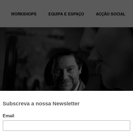
WORKSHOPS
EQUIPA E ESPAÇO
ACÇÃO SOCIAL
João Cayatte
Professor de Atelier de TV